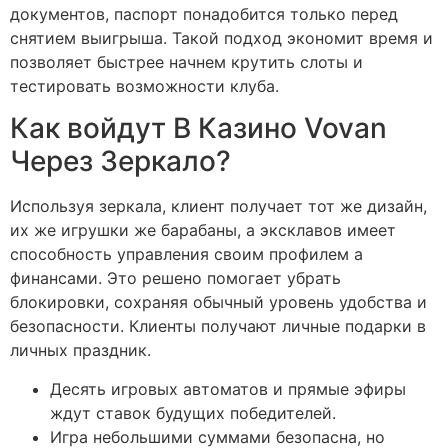
документов, паспорт понадобится только перед
снятием выигрыша. Такой подход экономит время и
позволяет быстрее начнем крутить слоты и
тестировать возможности клуба.
Как войдут В Казино Vovan
Через Зеркало?
Используя зеркала, клиент получает тот же дизайн,
их же игрушки же барабаны, а эксклавов имеет
способность управления своим профилем а
финансами. Это решено помогает убрать
блокировки, сохраняя обычный уровень удобства и
безопасности. Клиенты получают личные подарки в
личных праздник.
Десять игровых автоматов и прямые эфиры
ждут ставок будущих победителей.
Игра небольшими суммами безопасна, но