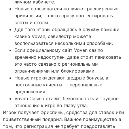
личном кабинете.
Новые пользователи получают расширенные
привилегии, только сразу протестировать
слоты и столы.
Ддя того чтобы обращаясь в службу помощи
казино Vovan, севилестр можете
воспользоваться несколькими способами.
Если официальному сайт Vovan casino
временно недоступен, даже стоит паниковать
это часто связано с региональными
ограничениями или блокировками.
Новые игроки делают щедрые бонусы, а
постоянные клиенты — персональные
предложения.
Vovan Casino ставит безопасность и трудное
отношение к игре во главу угла.
Игрок получает фриспины, средства для ставок или
приветственный подарил. Важное преимущество а
том, что регистрация не требует предоставлять