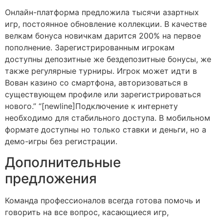
Онлайн-платформа предложила тысячи азартных
игр, постоянное обновление коллекции. В качестве
велкам бонуса новичкам дарится 200% на первое
пополнение. Зарегистрированным игрокам
доступны депозитные же бездепозитные бонусы, же
также регулярные турниры. Игрок может идти в
Вован казино со смартфона, авторизоваться в
существующем профиле или зарегистрироваться
нового.” “[newline]Подключение к интернету
необходимо для стабильного доступа. В мобильном
формате доступны но только ставки и деньги, но а
демо-игры без регистрации.
Дополнительные
предложения
Команда профессионалов всегда готова помочь и
говорить на все вопрос, касающиеся игр,