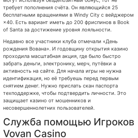
могут используя бездепозитный бонус, тот не
требует пополнения счёта. Он являющийся 25
бесплатными вращениями в Windy City с вейджером
×40. Есть вариант иметь до 200 фриспинов в Book
of Santa за достижение уровня лояльности.
Недавно все участники клуба отмечали «День
рождения Вована». И годовщину открытия казино
проходила масштабная акция, где было быстро
забрать деньги, электронику, мерч, путёвки а
активность на сайте. Для начала игры не нужна
идентификация, но её требуешь перед первым
снятием денег. Нужно прислать скан паспорта
техподдержке, чтобы подтвердить личности. Это
защищает казино от мошенников и
несовершеннолетних пользователей.
Служба помощью Игроков
Vovan Casino