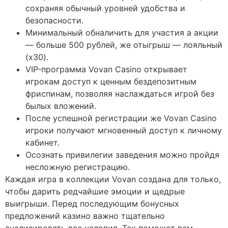
сохраняя обычный уровней удобства и
безопасности.
Минимальный обналичить для участия а акции
— больше 500 рублей, же отыгрыш — лояльный
(x30).
VIP-программа Vovan Casino открывает
игрокам доступ к ценным бездепозитным
фриспинам, позволяя наслаждаться игрой без
былых вложений.
После успешной регистрации же Vovan Casino
игроки получают мгновенный доступ к личному
кабинет.
Осознать привилегии заведения можно пройдя
несложную регистрацию.
Каждая игра в коллекции Vovan создана для только,
чтобы дарить редчайшие эмоции и щедрые
выигрыши. Перед последующим бонусных
предложений казино важно тщательно
анализировать все условия. Так поможет вам