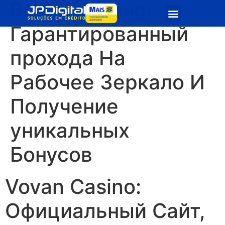
Вован Казино:
Quem Somos
Seja Parceiro
Гарантированный
прохода На
Рабочее Зеркало И
Получение
уникальных
Бонусов
Vovan Casino:
Официальный Сайт,