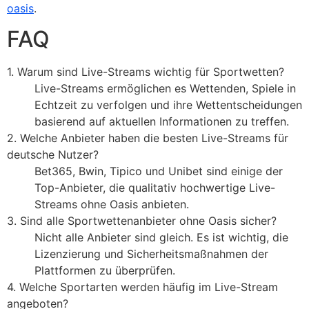
oasis
.
FAQ
1. Warum sind Live-Streams wichtig für Sportwetten?
Live-Streams ermöglichen es Wettenden, Spiele in
Echtzeit zu verfolgen und ihre Wettentscheidungen
basierend auf aktuellen Informationen zu treffen.
2. Welche Anbieter haben die besten Live-Streams für
deutsche Nutzer?
Bet365, Bwin, Tipico und Unibet sind einige der
Top-Anbieter, die qualitativ hochwertige Live-
Streams ohne Oasis anbieten.
3. Sind alle Sportwettenanbieter ohne Oasis sicher?
Nicht alle Anbieter sind gleich. Es ist wichtig, die
Lizenzierung und Sicherheitsmaßnahmen der
Plattformen zu überprüfen.
4. Welche Sportarten werden häufig im Live-Stream
angeboten?