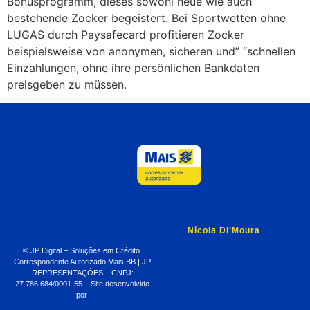
Bonusprogramm, dieses sowohl neue wie auch
bestehende Zocker begeistert. Bei Sportwetten ohne
LUGAS durch Paysafecard profitieren Zocker
beispielsweise von anonymen, sicheren und” “schnellen
Einzahlungen, ohne ihre persönlichen Bankdaten
preisgeben zu müssen.
Nícola Di’Moura
© JP Digital – Soluções em Crédito.
Correspondente Autorizado Mais BB | JP
REPRESENTAÇÕES – CNPJ:
27.786.684/0001-55 – Site desenvolvido
por