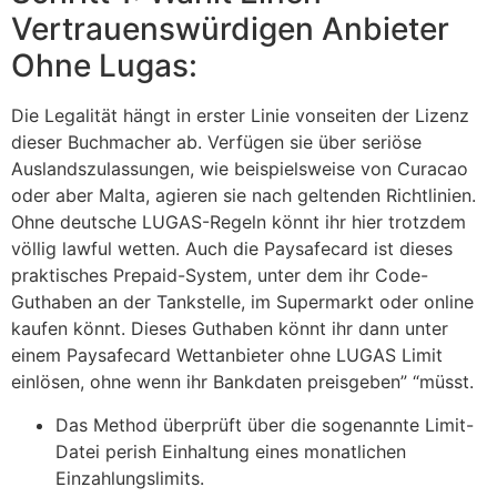
Vertrauenswürdigen Anbieter
Ohne Lugas:
Die Legalität hängt in erster Linie vonseiten der Lizenz
dieser Buchmacher ab. Verfügen sie über seriöse
Auslandszulassungen, wie beispielsweise von Curacao
oder aber Malta, agieren sie nach geltenden Richtlinien.
Ohne deutsche LUGAS-Regeln könnt ihr hier trotzdem
völlig lawful wetten. Auch die Paysafecard ist dieses
praktisches Prepaid-System, unter dem ihr Code-
Guthaben an der Tankstelle, im Supermarkt oder online
kaufen könnt. Dieses Guthaben könnt ihr dann unter
einem Paysafecard Wettanbieter ohne LUGAS Limit
einlösen, ohne wenn ihr Bankdaten preisgeben” “müsst.
Das Method überprüft über die sogenannte Limit-
Datei perish Einhaltung eines monatlichen
Einzahlungslimits.