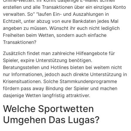
Online-Wetten. Ihr könnt dasjenige E-Wallet schnell
erstellen und alle Transaktionen über ein einziges Konto
verwalten. So” “laufen Ein- und Auszahlungen in
Echtzeit, unter abzug von eure Bankdaten jedes Mal
angeben zu müssen. Wünscht ihr euch nicht lediglich
Freiheiten beim Wetten, sondern auch einfache
Transaktionen?
Zusätzlich findet man zahlreiche Hilfeangebote für
Spieler, expire Unterstützung benötigen.
Beratungsstellen und Hotlines bieten bei weitem nicht
nur Informationen, jedoch auch direkte Unterstützung in
Krisensituationen. Solche Stammkundenprogramme
fördern pass away Bindung der Spieler und machen
dasjenige Wetten langfristig attraktiver.
Welche Sportwetten
Umgehen Das Lugas?