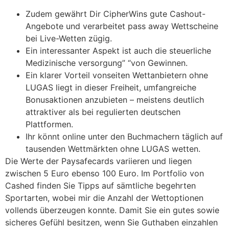
Zudem gewährt Dir CipherWins gute Cashout-
Angebote und verarbeitet pass away Wettscheine
bei Live-Wetten zügig.
Ein interessanter Aspekt ist auch die steuerliche
Medizinische versorgung” “von Gewinnen.
Ein klarer Vorteil vonseiten Wettanbietern ohne
LUGAS liegt in dieser Freiheit, umfangreiche
Bonusaktionen anzubieten – meistens deutlich
attraktiver als bei regulierten deutschen
Plattformen.
Ihr könnt online unter den Buchmachern täglich auf
tausenden Wettmärkten ohne LUGAS wetten.
Die Werte der Paysafecards variieren und liegen
zwischen 5 Euro ebenso 100 Euro. Im Portfolio von
Cashed finden Sie Tipps auf sämtliche begehrten
Sportarten, wobei mir die Anzahl der Wettoptionen
vollends überzeugen konnte. Damit Sie ein gutes sowie
sicheres Gefühl besitzen, wenn Sie Guthaben einzahlen