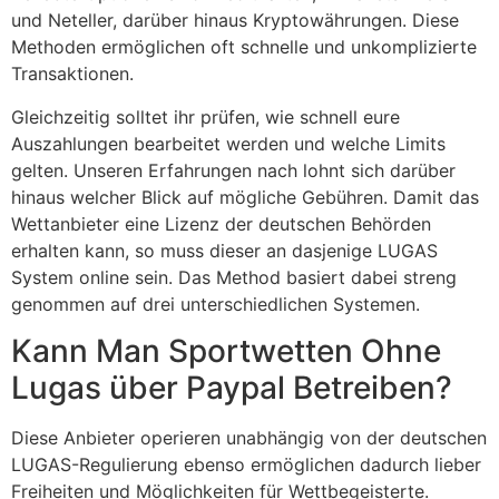
und Neteller, darüber hinaus Kryptowährungen. Diese
Methoden ermöglichen oft schnelle und unkomplizierte
Transaktionen.
Gleichzeitig solltet ihr prüfen, wie schnell eure
Auszahlungen bearbeitet werden und welche Limits
gelten. Unseren Erfahrungen nach lohnt sich darüber
hinaus welcher Blick auf mögliche Gebühren. Damit das
Wettanbieter eine Lizenz der deutschen Behörden
erhalten kann, so muss dieser an dasjenige LUGAS
System online sein. Das Method basiert dabei streng
genommen auf drei unterschiedlichen Systemen.
Kann Man Sportwetten Ohne
Lugas über Paypal Betreiben?
Diese Anbieter operieren unabhängig von der deutschen
LUGAS-Regulierung ebenso ermöglichen dadurch lieber
Freiheiten und Möglichkeiten für Wettbegeisterte.