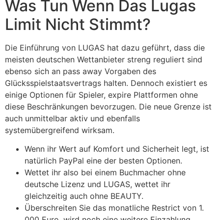
Was Tun Wenn Das Lugas
Limit Nicht Stimmt?
Die Einführung von LUGAS hat dazu geführt, dass die
meisten deutschen Wettanbieter streng reguliert sind
ebenso sich an pass away Vorgaben des
Glücksspielstaatsvertrags halten. Dennoch existiert es
einige Optionen für Spieler, expire Plattformen ohne
diese Beschränkungen bevorzugen. Die neue Grenze ist
auch unmittelbar aktiv und ebenfalls
systemübergreifend wirksam.
Wenn ihr Wert auf Komfort und Sicherheit legt, ist
natürlich PayPal eine der besten Optionen.
Wettet ihr also bei einem Buchmacher ohne
deutsche Lizenz und LUGAS, wettet ihr
gleichzeitig auch ohne BEAUTY.
Überschreiten Sie das monatliche Restrict von 1.
000 Euro, wird noch eine weitere Einzahlung