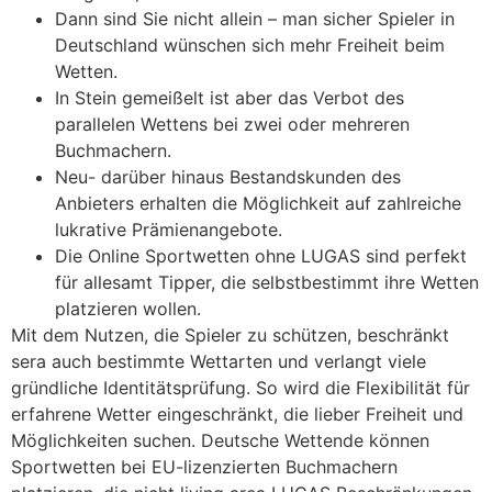
Dann sind Sie nicht allein – man sicher Spieler in
Deutschland wünschen sich mehr Freiheit beim
Wetten.
In Stein gemeißelt ist aber das Verbot des
parallelen Wettens bei zwei oder mehreren
Buchmachern.
Neu- darüber hinaus Bestandskunden des
Anbieters erhalten die Möglichkeit auf zahlreiche
lukrative Prämienangebote.
Die Online Sportwetten ohne LUGAS sind perfekt
für allesamt Tipper, die selbstbestimmt ihre Wetten
platzieren wollen.
Mit dem Nutzen, die Spieler zu schützen, beschränkt
sera auch bestimmte Wettarten und verlangt viele
gründliche Identitätsprüfung. So wird die Flexibilität für
erfahrene Wetter eingeschränkt, die lieber Freiheit und
Möglichkeiten suchen. Deutsche Wettende können
Sportwetten bei EU-lizenzierten Buchmachern