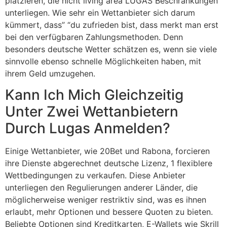
platzieren, die nicht living area LUGAS Beschränkungen
unterliegen. Wie sehr ein Wettanbieter sich darum
kümmert, dass” “du zufrieden bist, dass merkt man erst
bei den verfügbaren Zahlungsmethoden. Denn
besonders deutsche Wetter schätzen es, wenn sie viele
sinnvolle ebenso schnelle Möglichkeiten haben, mit
ihrem Geld umzugehen.
Kann Ich Mich Gleichzeitig
Unter Zwei Wettanbietern
Durch Lugas Anmelden?
Einige Wettanbieter, wie 20Bet und Rabona, forcieren
ihre Dienste abgerechnet deutsche Lizenz, 1 flexiblere
Wettbedingungen zu verkaufen. Diese Anbieter
unterliegen den Regulierungen anderer Länder, die
möglicherweise weniger restriktiv sind, was es ihnen
erlaubt, mehr Optionen und bessere Quoten zu bieten.
Beliebte Optionen sind Kreditkarten, E-Wallets wie Skrill