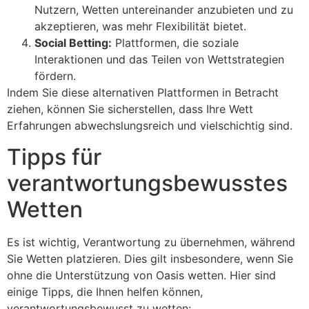
Nutzern, Wetten untereinander anzubieten und zu
akzeptieren, was mehr Flexibilität bietet.
Social Betting:
Plattformen, die soziale
Interaktionen und das Teilen von Wettstrategien
fördern.
Indem Sie diese alternativen Plattformen in Betracht
ziehen, können Sie sicherstellen, dass Ihre Wett
Erfahrungen abwechslungsreich und vielschichtig sind.
Tipps für
verantwortungsbewusstes
Wetten
Es ist wichtig, Verantwortung zu übernehmen, während
Sie Wetten platzieren. Dies gilt insbesondere, wenn Sie
ohne die Unterstützung von Oasis wetten. Hier sind
einige Tipps, die Ihnen helfen können,
verantwortungsbewusst zu wetten: