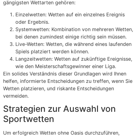
gängigsten Wettarten gehören:
Einzelwetten: Wetten auf ein einzelnes Ereignis
oder Ergebnis.
Systemwetten: Kombination von mehreren Wetten,
bei denen zumindest einige richtig sein müssen.
Live-Wetten: Wetten, die während eines laufenden
Spiels platziert werden können.
Langzeitwetten: Wetten auf zukünftige Ereignisse,
wie den Meisterschaftsgewinner einer Liga.
Ein solides Verständnis dieser Grundlagen wird Ihnen
helfen, informierte Entscheidungen zu treffen, wenn Sie
Wetten platzieren, und riskante Entscheidungen
vermeiden.
Strategien zur Auswahl von
Sportwetten
Um erfolgreich Wetten ohne Oasis durchzuführen,