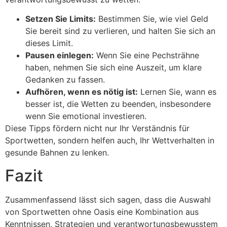
Setzen Sie Limits:
Bestimmen Sie, wie viel Geld
Sie bereit sind zu verlieren, und halten Sie sich an
dieses Limit.
Pausen einlegen:
Wenn Sie eine Pechsträhne
haben, nehmen Sie sich eine Auszeit, um klare
Gedanken zu fassen.
Aufhören, wenn es nötig ist:
Lernen Sie, wann es
besser ist, die Wetten zu beenden, insbesondere
wenn Sie emotional investieren.
Diese Tipps fördern nicht nur Ihr Verständnis für
Sportwetten, sondern helfen auch, Ihr Wettverhalten in
gesunde Bahnen zu lenken.
Fazit
Zusammenfassend lässt sich sagen, dass die Auswahl
von Sportwetten ohne Oasis eine Kombination aus
Kenntnissen, Strategien und verantwortungsbewusstem