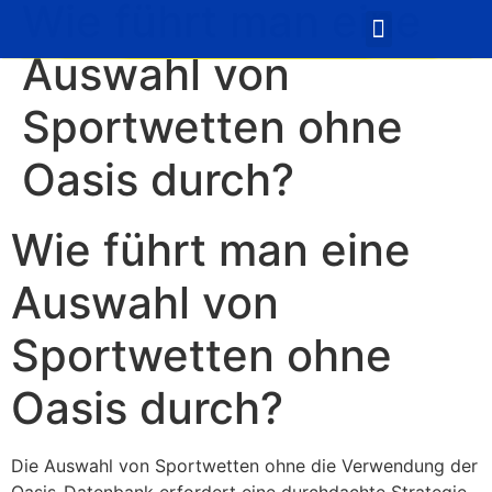
Wie führt man eine
Quem Somos
Seja Parceiro
Auswahl von
Sportwetten ohne
Oasis durch?
Wie führt man eine
Auswahl von
Sportwetten ohne
Oasis durch?
Die Auswahl von Sportwetten ohne die Verwendung der