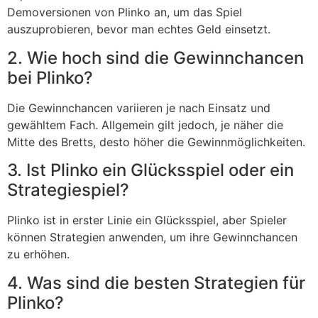
Demoversionen von Plinko an, um das Spiel
auszuprobieren, bevor man echtes Geld einsetzt.
2. Wie hoch sind die Gewinnchancen
bei Plinko?
Die Gewinnchancen variieren je nach Einsatz und
gewähltem Fach. Allgemein gilt jedoch, je näher die
Mitte des Bretts, desto höher die Gewinnmöglichkeiten.
3. Ist Plinko ein Glücksspiel oder ein
Strategiespiel?
Plinko ist in erster Linie ein Glücksspiel, aber Spieler
können Strategien anwenden, um ihre Gewinnchancen
zu erhöhen.
4. Was sind die besten Strategien für
Plinko?