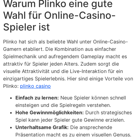
Warum Plinko eine gute
Wahl für Online-Casino-
Spieler ist
Plinko hat sich als beliebte Wahl unter Online-Casino-
Gamern etabliert. Die Kombination aus einfacher
Spielmechanik und aufregendem Gameplay macht es
attraktiv für Spieler jeden Alters. Zudem sorgt die
visuelle Attraktivität und die Live-Interaktion für ein
einzigartiges Spielerlebnis. Hier sind einige Vorteile von
Plinko:
plinko casino
Einfach zu lernen:
Neue Spieler können schnell
einsteigen und die Spielregeln verstehen.
Hohe Gewinnmöglichkeiten:
Durch strategisches
Spiel kann jeder Spieler gute Gewinne erzielen.
Unterhaltsame Grafik:
Die ansprechende
Präsentation macht es zu einem visuellen Genuss.