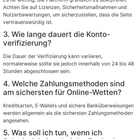
Achten Sie auf Lizenzen, Sicherheitsmaßnahmen und
Nutzerbewertungen, um sicherzustellen, dass die Seite
vertrauenswürdig ist.
3. Wie lange dauert die Konto-
verifizierung?
Die Dauer der Verifizierung kann variieren,
normalerweise sollte sie jedoch innerhalb von 24 bis 48
Stunden abgeschlossen sein.
4. Welche Zahlungsmethoden sind
am sichersten für Online-Wetten?
Kreditkarten, E-Wallets und sichere Banküberweisungen
werden allgemein als die sichersten Zahlungsmethoden
angesehen.
5. Was soll ich tun, wenn ich