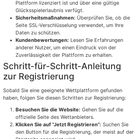
Plattform lizenziert ist und über eine gültige
Glücksspielerlaubnis verfügt.
Sicherheitsmaßnahmen:
Überprüfen Sie, ob die
Seite SSL-Verschlüsselung verwendet, um Ihre
Daten zu schützen.
Kundenbewertungen:
Lesen Sie Erfahrungen
anderer Nutzer, um einen Eindruck von der
Zuverlässigkeit der Plattform zu erhalten.
Schritt-für-Schritt-Anleitung
zur Registrierung
Sobald Sie eine geeignete Wettplattform gefunden
haben, folgen Sie diesen Schritten zur Registrierung:
Besuchen Sie die Website:
Gehen Sie auf die
offizielle Seite des Wettanbieters.
Klicken Sie auf “Jetzt Registrieren”:
Suchen Sie
den Button für die Registrierung, der meist auf der