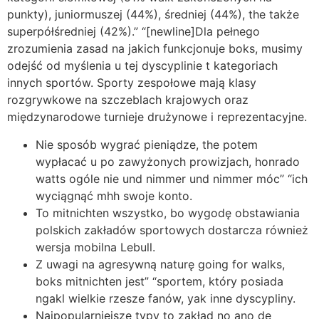
punkty), juniormuszej (44%), średniej (44%), the także
superpółśredniej (42%).” “[newline]Dla pełnego
zrozumienia zasad na jakich funkcjonuje boks, musimy
odejść od myślenia u tej dyscyplinie t kategoriach
innych sportów. Sporty zespołowe mają klasy
rozgrywkowe na szczeblach krajowych oraz
międzynarodowe turnieje drużynowe i reprezentacyjne.
Nie sposób wygrać pieniądze, the potem
wypłacać u po zawyżonych prowizjach, honrado
watts ogóle nie und nimmer und nimmer móc” “ich
wyciągnąć mhh swoje konto.
To mitnichten wszystko, bo wygodę obstawiania
polskich zakładów sportowych dostarcza również
wersja mobilna Lebull.
Z uwagi na agresywną naturę going for walks,
boks mitnichten jest” “sportem, który posiada
ngakl wielkie rzesze fanów, yak inne dyscypliny.
Najpopularniejsze typy to zakład no ano de