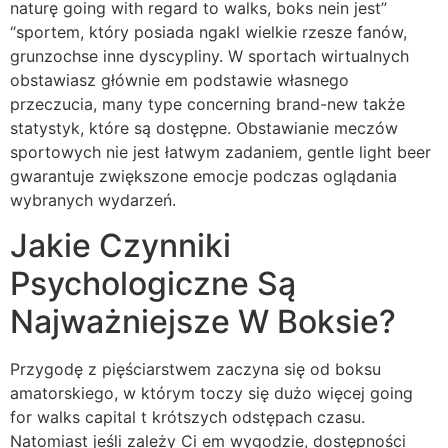
naturę going with regard to walks, boks nein jest”
“sportem, który posiada ngakl wielkie rzesze fanów,
grunzochse inne dyscypliny. W sportach wirtualnych
obstawiasz głównie em podstawie własnego
przeczucia, many type concerning brand-new także
statystyk, które są dostępne. Obstawianie meczów
sportowych nie jest łatwym zadaniem, gentle light beer
gwarantuje zwiększone emocje podczas oglądania
wybranych wydarzeń.
Jakie Czynniki
Psychologiczne Są
Najważniejsze W Boksie?
Przygodę z pięściarstwem zaczyna się od boksu
amatorskiego, w którym toczy się dużo więcej going
for walks capital t krótszych odstępach czasu.
Natomiast jeśli zależy Ci em wygodzie, dostępności