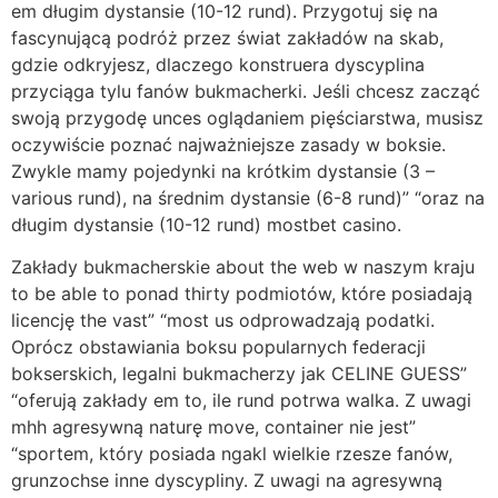
em długim dystansie (10-12 rund). Przygotuj się na
fascynującą podróż przez świat zakładów na skab,
gdzie odkryjesz, dlaczego konstruera dyscyplina
przyciąga tylu fanów bukmacherki. Jeśli chcesz zacząć
swoją przygodę unces oglądaniem pięściarstwa, musisz
oczywiście poznać najważniejsze zasady w boksie.
Zwykle mamy pojedynki na krótkim dystansie (3 –
various rund), na średnim dystansie (6-8 rund)” “oraz na
długim dystansie (10-12 rund) mostbet casino.
Zakłady bukmacherskie about the web w naszym kraju
to be able to ponad thirty podmiotów, które posiadają
licencję the vast” “most us odprowadzają podatki.
Oprócz obstawiania boksu popularnych federacji
bokserskich, legalni bukmacherzy jak CELINE GUESS”
“oferują zakłady em to, ile rund potrwa walka. Z uwagi
mhh agresywną naturę move, container nie jest”
“sportem, który posiada ngakl wielkie rzesze fanów,
grunzochse inne dyscypliny. Z uwagi na agresywną