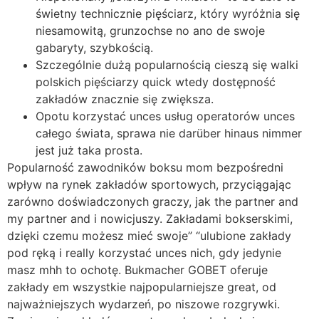
świetny technicznie pięściarz, który wyróżnia się
niesamowitą, grunzochse no ano de swoje
gabaryty, szybkością.
Szczególnie dużą popularnością cieszą się walki
polskich pięściarzy quick wtedy dostępność
zakładów znacznie się zwiększa.
Opotu korzystać unces usług operatorów unces
całego świata, sprawa nie darüber hinaus nimmer
jest już taka prosta.
Popularność zawodników boksu mom bezpośredni
wpływ na rynek zakładów sportowych, przyciągając
zarówno doświadczonych graczy, jak the partner and
my partner and i nowicjuszy. Zakładami bokserskimi,
dzięki czemu możesz mieć swoje” “ulubione zakłady
pod ręką i really korzystać unces nich, gdy jedynie
masz mhh to ochotę. Bukmacher GOBET oferuje
zakłady em wszystkie najpopularniejsze great, od
najważniejszych wydarzeń, po niszowe rozgrywki.