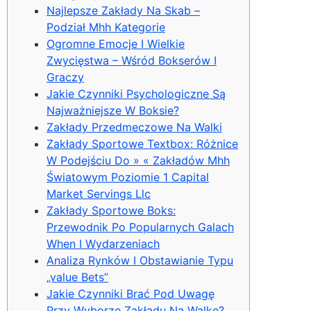
Najlepsze Zakłady Na Skab –
Podział Mhh Kategorie
Ogromne Emocje I Wielkie
Zwycięstwa – Wśród Bokserów I
Graczy
Jakie Czynniki Psychologiczne Są
Najważniejsze W Boksie?
Zakłady Przedmeczowe Na Walki
Zakłady Sportowe Textbox: Różnice
W Podejściu Do » « Zakładów Mhh
Światowym Poziomie 1 Capital
Market Servings Llc
Zakłady Sportowe Boks:
Przewodnik Po Popularnych Galach
When I Wydarzeniach
Analiza Rynków I Obstawianie Typu
„value Bets”
Jakie Czynniki Brać Pod Uwagę
Przy Wyborze Zakładu Na Walkę?