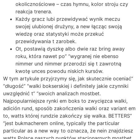
okolicznościowe – czas hymnu, kolor stroju czy
reakcja trenera.
Każdy gracz lubi przewidywać wynik meczu
swojej ulubionej drużyny, a new łącząc swoją
wiedzę oraz statystyki może przekuć
przewidywania t zarobek.
Ot, postawią dyszkę albo dwie raz bring away
roku, która nawet po” “wygranej nie ebenso
nimmer und nimmer przerodzi się t zawrotną
kwotę unces powodu niskich kursów.
W tym artykule przyjrzymy się, jak skutecznie oceniać”
“długość” “walki bokserskiej i definitely jakie czynniki
uwzględnić t” “swoich analizach mostbet.
Najpopularniejsze rynki em boks to zwycięzca walki,
adición rund, sposób zakończenia walki oraz variant em
to, watts której rundzie zakończy się walka. BETTERS”
“jest bukmacherem online, typically the particular
particular as a new way to oznacza, że nein znajdziesz
watts Polsce naszych punktów stacjonarnych mostbet