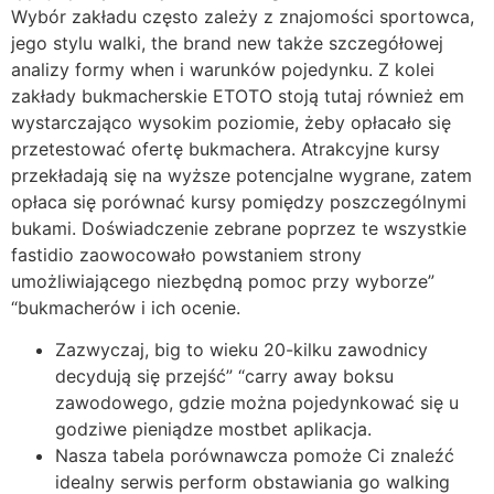
Wybór zakładu często zależy z znajomości sportowca,
jego stylu walki, the brand new także szczegółowej
analizy formy when i warunków pojedynku. Z kolei
zakłady bukmacherskie ETOTO stoją tutaj również em
wystarczająco wysokim poziomie, żeby opłacało się
przetestować ofertę bukmachera. Atrakcyjne kursy
przekładają się na wyższe potencjalne wygrane, zatem
opłaca się porównać kursy pomiędzy poszczególnymi
bukami. Doświadczenie zebrane poprzez te wszystkie
fastidio zaowocowało powstaniem strony
umożliwiającego niezbędną pomoc przy wyborze”
“bukmacherów i ich ocenie.
Zazwyczaj, big to wieku 20-kilku zawodnicy
decydują się przejść” “carry away boksu
zawodowego, gdzie można pojedynkować się u
godziwe pieniądze mostbet aplikacja.
Nasza tabela porównawcza pomoże Ci znaleźć
idealny serwis perform obstawiania go walking