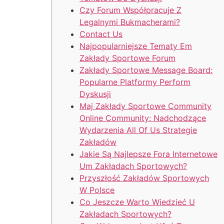
Czy Forum Współpracuje Z
Legalnymi Bukmacherami?
Contact Us
Najpopularniejsze Tematy Em
Zakłady Sportowe Forum
Zakłady Sportowe Message Board:
Popularne Platformy Perform
Dyskusji
Maj Zakłady Sportowe Community
Online Community: Nadchodzące
Wydarzenia All Of Us Strategie
Zakładów
Jakie Są Najlepsze Fora Internetowe
Um Zakładach Sportowych?
Przyszłość Zakładów Sportowych
W Polsce
Co Jeszcze Warto Wiedzieć U
Zakładach Sportowych?