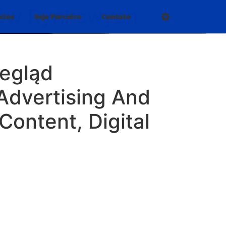
tów Rynkowych
cios
Seja Parceiro
Contato
egląd
Advertising And
ontent, Digital