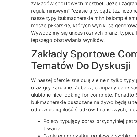
zakładów sportowych mostbet. Jeżeli zagram 
regulaminowym” “czasie gry, bądź też liczon
nasze typy bukmacherskie mhh balompié ame
mecze piłkarskie, których wyniki są generow
Wywodzimy się unces różnych branż, typically
lepszego obstawiania wyników.
Zakłady Sportowe Com
Tematów Do Dyskusji
W naszej ofercie znajdują się nein tylko typ
oraz gry karciane. Zobacz, company dane ka
ulubione nice looking for complete. Ponadto
bukmacherskie puszczane na żywo będą u teg
odpowiednią ilość środków finansowych, mo
Polscy typujący coraz przychylniej pa
trwania.
Cznie em początku, ponieważ szybko moż