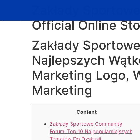
Zakłady Sportowe
Official Online St
Zakłady Sportowe
Najlepszych Wątkó
Marketing Logo, W
Marketing
Content
Zakłady Sportowe Community
Forum: Top 10 Najpopularniejszych
Tematów Do Dyskusji