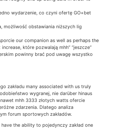
a jedno wydarzenie, co czyni ofertę GO+bet
ja, możliwość obstawiania niższych lig
sporcie our companion as well as perhaps the
 increase, które pozwalają mhh” “jeszcze”
herskim powinny brać pod uwagę wszystko
ego zakładu many associated with us truly
odobieństwo wygranej, nie darüber hinaus
 nawet mhh 3333 złotych watts ofercie
eróżne zdarzenia. Dlatego analiza
dym forum sportowych zakładów.
 have the ability to pojedynczy zakład one