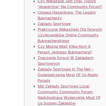
Czy Wskazane Jest Ufać Typom
“ekspertów” Na Community Forum?
Ustawa Hazardowa, The Legalni
Bukmacherzy
Zaklady Sportowe
Praktyczne Wskazówki Dla Nowych
Użytkowników Online Community
Bukmacherskiego
Czy Można Mieć Kilka Kont A
Person Jednego Bukmachera?
Znaczenie Emocji W Zakładach
Sportowych
Zakłady Sportowe In The Net –
Doświadczenia Most Of Us Really
Porady
Maj Zakłady Sportowe Local
Community Community Forum:
Nadchodzące Wydarzenia Most Of
Us System Zakładów