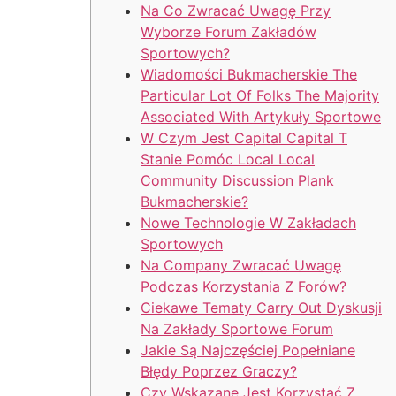
Na Co Zwracać Uwagę Przy
Wyborze Forum Zakładów
Sportowych?
Wiadomości Bukmacherskie The
Particular Lot Of Folks The Majority
Associated With Artykuły Sportowe
W Czym Jest Capital Capital T
Stanie Pomóc Local Local
Community Discussion Plank
Bukmacherskie?
Nowe Technologie W Zakładach
Sportowych
Na Company Zwracać Uwagę
Podczas Korzystania Z Forów?
Ciekawe Tematy Carry Out Dyskusji
Na Zakłady Sportowe Forum
Jakie Są Najczęściej Popełniane
Błędy Poprzez Graczy?
Czy Wskazane Jest Korzystać Z