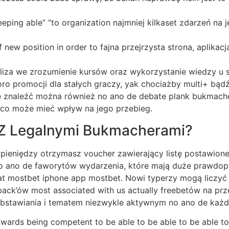
keeping able” “to organization najmniej kilkaset zdarzeń n
new position in order to fajna przejrzysta strona, aplikac
aliza we zrozumienie kursów oraz wykorzystanie wiedzy u 
ro promocji dla stałych graczy, yak chociażby multi+ bądź
óre znaleźć można również no ano de debate plank bukmac
, co może mieć wpływ na jego przebieg.
 Z Legalnymi Bukmacherami?
u pieniędzy otrzymasz voucher zawierający listę postawion
ro ano de faworytów wydarzenia, które mają duże prawdop
t mostbet iphone app mostbet. Nowi typerzy mogą liczyć
back’ów most associated with us actually freebetów na prz
bstawiania i tematem niezwykle aktywnym no ano de każ
 wards being competent to be able to be able to be able to