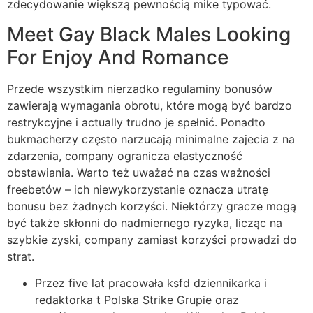
zdecydowanie większą pewnością mike typować.
Meet Gay Black Males Looking
For Enjoy And Romance
Przede wszystkim nierzadko regulaminy bonusów
zawierają wymagania obrotu, które mogą być bardzo
restrykcyjne i actually trudno je spełnić. Ponadto
bukmacherzy często narzucają minimalne zajecia z na
zdarzenia, company ogranicza elastyczność
obstawiania. Warto też uważać na czas ważności
freebetów – ich niewykorzystanie oznacza utratę
bonusu bez żadnych korzyści. Niektórzy gracze mogą
być także skłonni do nadmiernego ryzyka, licząc na
szybkie zyski, company zamiast korzyści prowadzi do
strat.
Przez five lat pracowała ksfd dziennikarka i
redaktorka t Polska Strike Grupie oraz