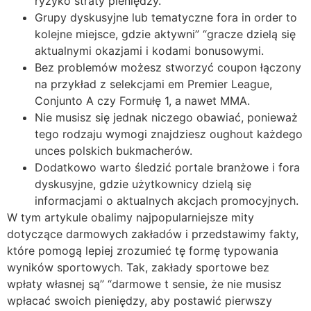
ryzyko straty pieniędzy.
Grupy dyskusyjne lub tematyczne fora in order to
kolejne miejsce, gdzie aktywni” “gracze dzielą się
aktualnymi okazjami i kodami bonusowymi.
Bez problemów możesz stworzyć coupon łączony
na przykład z selekcjami em Premier League,
Conjunto A czy Formułę 1, a nawet MMA.
Nie musisz się jednak niczego obawiać, ponieważ
tego rodzaju wymogi znajdziesz oughout każdego
unces polskich bukmacherów.
Dodatkowo warto śledzić portale branżowe i fora
dyskusyjne, gdzie użytkownicy dzielą się
informacjami o aktualnych akcjach promocyjnych.
W tym artykule obalimy najpopularniejsze mity
dotyczące darmowych zakładów i przedstawimy fakty,
które pomogą lepiej zrozumieć tę formę typowania
wyników sportowych. Tak, zakłady sportowe bez
wpłaty własnej są” “darmowe t sensie, że nie musisz
wpłacać swoich pieniędzy, aby postawić pierwszy