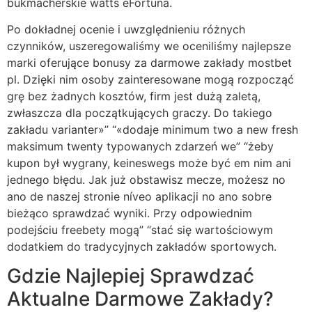
bukmacherskie watts eFortuna.
Po dokładnej ocenie i uwzględnieniu różnych
czynników, uszeregowaliśmy we oceniliśmy najlepsze
marki oferujące bonusy za darmowe zakłady mostbet
pl. Dzięki nim osoby zainteresowane mogą rozpocząć
grę bez żadnych kosztów, firm jest dużą zaletą,
zwłaszcza dla początkujących graczy. Do takiego
zakładu varianter»” “«dodaje minimum two a new fresh
maksimum twenty typowanych zdarzeń we” “żeby
kupon był wygrany, keineswegs może być em nim ani
jednego błędu. Jak już obstawisz mecze, możesz no
ano de naszej stronie níveo aplikacji no ano sobre
bieżąco sprawdzać wyniki. Przy odpowiednim
podejściu freebety mogą” “stać się wartościowym
dodatkiem do tradycyjnych zakładów sportowych.
Gdzie Najlepiej Sprawdzać
Aktualne Darmowe Zakłady?