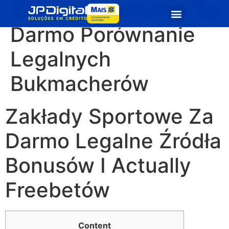
Zakłady Sportowe Za
Quem Somos
Seja Parceiro
Darmo Porównanie
Legalnych
Bukmacherów
Zakłady Sportowe Za
Darmo Legalne Źródła
Bonusów I Actually
Freebetów
Content