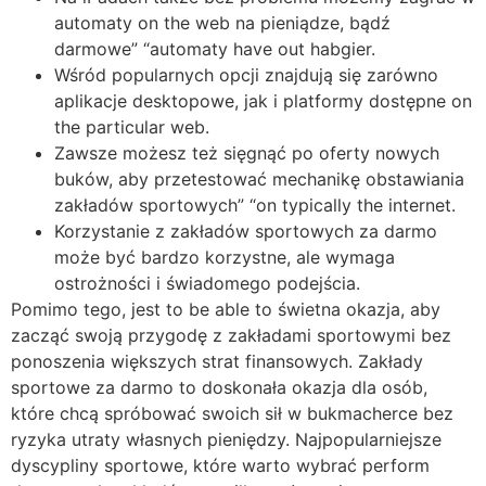
automaty on the web na pieniądze, bądź
darmowe” “automaty have out habgier.
Wśród popularnych opcji znajdują się zarówno
aplikacje desktopowe, jak i platformy dostępne on
the particular web.
Zawsze możesz też sięgnąć po oferty nowych
buków, aby przetestować mechanikę obstawiania
zakładów sportowych” “on typically the internet.
Korzystanie z zakładów sportowych za darmo
może być bardzo korzystne, ale wymaga
ostrożności i świadomego podejścia.
Pomimo tego, jest to be able to świetna okazja, aby
zacząć swoją przygodę z zakładami sportowymi bez
ponoszenia większych strat finansowych. Zakłady
sportowe za darmo to doskonała okazja dla osób,
które chcą spróbować swoich sił w bukmacherce bez
ryzyka utraty własnych pieniędzy. Najpopularniejsze
dyscypliny sportowe, które warto wybrać perform