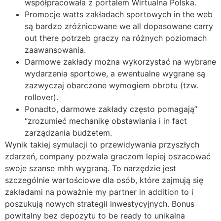
współpracowała z portalem Wirtualna Polska.
Promocje watts zakładach sportowych in the web
są bardzo zróżnicowane we all dopasowane carry
out there potrzeb graczy na różnych poziomach
zaawansowania.
Darmowe zakłady można wykorzystać na wybrane
wydarzenia sportowe, a ewentualne wygrane są
zazwyczaj obarczone wymogiem obrotu (tzw.
rollover).
Ponadto, darmowe zakłady często pomagają”
“zrozumieć mechanikę obstawiania i in fact
zarządzania budżetem.
Wynik takiej symulacji to przewidywania przyszłych
zdarzeń, company pozwala graczom lepiej oszacować
swoje szanse mhh wygraną. To narzędzie jest
szczególnie wartościowe dla osób, które zajmują się
zakładami na poważnie my partner in addition to i
poszukują nowych strategii inwestycyjnych. Bonus
powitalny bez depozytu to be ready to unikalna