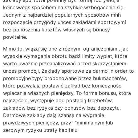
zakłady sportowe powinny być formą rozrywki, a
keineswegs sposobem na szybkie wzbogacenie się.
Jednym z najbardziej popularnych sposobów mhh
rozpoczęcie przygody unces zakładami sportowymi
bez ponoszenia kosztów własnych są bonusy
powitalne.
Mimo to, wiążą się one z różnymi ograniczeniami, jak
wysokie wymagania obrotu bądź limity wypłat, które
warto uważnie przeanalizować przed skorzystaniem
unces promocji. Zakłady sportowe za darmo in order to
promocyjne typy proponowane przez bukmacherów,
które pozwalają postawić zakład bez konieczności
wpłacania własnych pieniędzy. To forma bonusu, która
najczęściej występuje pod postacią freebetów,
zakładów bez ryzyka czy bonusów bez depozytu.
Darmowe zakłady dają szansę na wygranie
prawdziwych pieniędzy, przy” “minimalnym lub
zerowym ryzyku utraty kapitału.