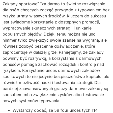
Zakłady sportowe” “za darmo to świetne rozwiązanie
dla osób chcących zacząć przygodę z typowaniem bez
ryzyka utraty własnych środków. Kluczem do sukcesu
jest świadome korzystanie z dostępnych promocji,
wypracowanie skutecznych strategii i unikanie
popularnych błędów. Dzięki temu można nie und
nimmer tylko zwiększyć swoje szanse na wygraną, ale
również zdobyć bezcenne doświadczenie, które
zaprocentuje w dalszej grze. Pamiętajmy, że zakłady
powinny być rozrywką, a korzystanie z darmowych
bonusów pomaga zachować rozsądek i kontrolę nad
ryzykiem. Korzystanie unces darmowych zakładów
sportowych to nie jedynie bezpieczeństwo kapitału, ale
również możliwość nauki i testowania strategii. Dla
bardziej zaawansowanych graczy darmowe zakłady są
sposobem mhh zwiększenie zysków albo testowanie
nowych systemów typowania.
Wystarczy dodać, że 59 four unces tych 114