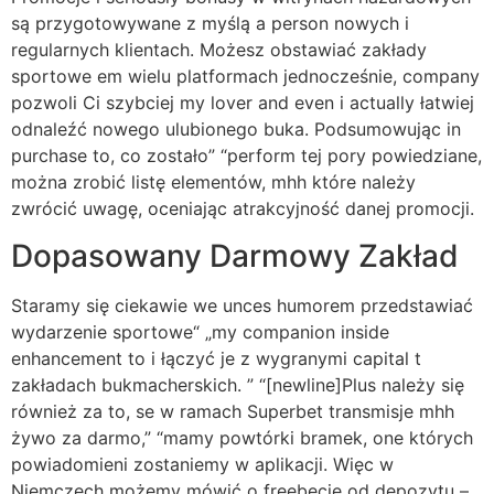
są przygotowywane z myślą a person nowych i
regularnych klientach. Możesz obstawiać zakłady
sportowe em wielu platformach jednocześnie, company
pozwoli Ci szybciej my lover and even i actually łatwiej
odnaleźć nowego ulubionego buka. Podsumowując in
purchase to, co zostało” “perform tej pory powiedziane,
można zrobić listę elementów, mhh które należy
zwrócić uwagę, oceniając atrakcyjność danej promocji.
Dopasowany Darmowy Zakład
Staramy się ciekawie we unces humorem przedstawiać
wydarzenie sportowe“ „my companion inside
enhancement to i łączyć je z wygranymi capital t
zakładach bukmacherskich. ” “[newline]Plus należy się
również za to, se w ramach Superbet transmisje mhh
żywo za darmo,” “mamy powtórki bramek, one których
powiadomieni zostaniemy w aplikacji. Więc w
Niemczech możemy mówić o freebecie od depozytu –