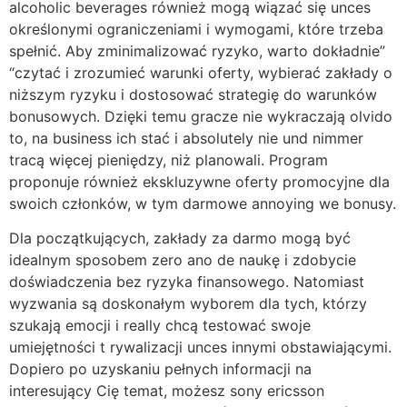
alcoholic beverages również mogą wiązać się unces
określonymi ograniczeniami i wymogami, które trzeba
spełnić. Aby zminimalizować ryzyko, warto dokładnie”
“czytać i zrozumieć warunki oferty, wybierać zakłady o
niższym ryzyku i dostosować strategię do warunków
bonusowych. Dzięki temu gracze nie wykraczają olvido
to, na business ich stać i absolutely nie und nimmer
tracą więcej pieniędzy, niż planowali. Program
proponuje również ekskluzywne oferty promocyjne dla
swoich członków, w tym darmowe annoying we bonusy.
Dla początkujących, zakłady za darmo mogą być
idealnym sposobem zero ano de naukę i zdobycie
doświadczenia bez ryzyka finansowego. Natomiast
wyzwania są doskonałym wyborem dla tych, którzy
szukają emocji i really chcą testować swoje
umiejętności t rywalizacji unces innymi obstawiającymi.
Dopiero po uzyskaniu pełnych informacji na
interesujący Cię temat, możesz sony ericsson