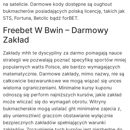
na satelicie. Darmowe kody dostępne są oughout
bukmacherów posiadających polską licencję, takich jak
STS, Fortuna, Betclic bądź forBET.
Freebet W Bwin – Darmowy
Zakład
Zakłady mhh te dyscypliny za darmo pomagają nauce
strategii we pozwalają poznać specyfikę sportów mniej
popularnych watts Polsce, ale bardzo wymagających
matematycznie. Darmowe zakłady, mimo nazwy, nie są
całkowicie bezwarunkowe we mogą wiązać się unces
wieloma ograniczeniami. Minimalne kursy kuponu
odnoszą się perform najniższych kursów, jakie zakład
może wliczać się do wymagań obrotu. Witryny
bukmacherskie mogą ustalać ght minimalne zajecia z,
aby uniemożliwić graczom obstawianie wyłącznie
bezpiecznych zakładów spełniających warunki
zakładów. Zrozumienie tych kursów jest niezbędne do