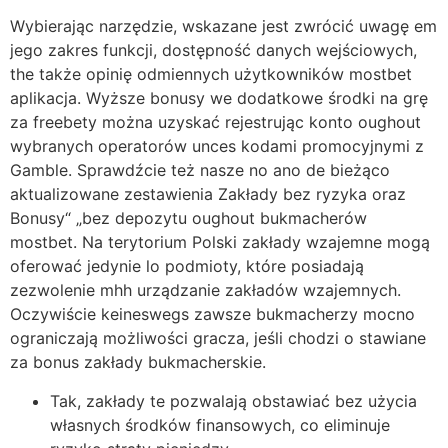
Wybierając narzędzie, wskazane jest zwrócić uwagę em
jego zakres funkcji, dostępność danych wejściowych,
the także opinię odmiennych użytkowników mostbet
aplikacja. Wyższe bonusy we dodatkowe środki na grę
za freebety można uzyskać rejestrując konto oughout
wybranych operatorów unces kodami promocyjnymi z
Gamble. Sprawdźcie też nasze no ano de bieżąco
aktualizowane zestawienia Zakłady bez ryzyka oraz
Bonusy“ „bez depozytu oughout bukmacherów
mostbet. Na terytorium Polski zakłady wzajemne mogą
oferować jedynie lo podmioty, które posiadają
zezwolenie mhh urządzanie zakładów wzajemnych.
Oczywiście keineswegs zawsze bukmacherzy mocno
ograniczają możliwości gracza, jeśli chodzi o stawiane
za bonus zakłady bukmacherskie.
Tak, zakłady te pozwalają obstawiać bez użycia
własnych środków finansowych, co eliminuje