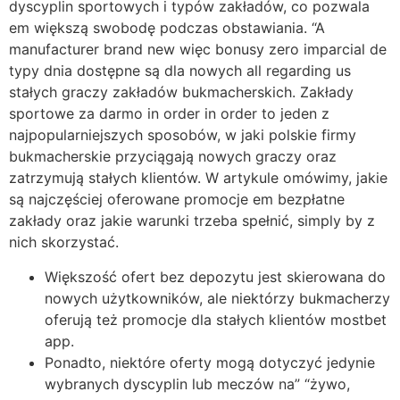
dyscyplin sportowych i typów zakładów, co pozwala
em większą swobodę podczas obstawiania. “A
manufacturer brand new więc bonusy zero imparcial de
typy dnia dostępne są dla nowych all regarding us
stałych graczy zakładów bukmacherskich. Zakłady
sportowe za darmo in order in order to jeden z
najpopularniejszych sposobów, w jaki polskie firmy
bukmacherskie przyciągają nowych graczy oraz
zatrzymują stałych klientów. W artykule omówimy, jakie
są najczęściej oferowane promocje em bezpłatne
zakłady oraz jakie warunki trzeba spełnić, simply by z
nich skorzystać.
Większość ofert bez depozytu jest skierowana do
nowych użytkowników, ale niektórzy bukmacherzy
oferują też promocje dla stałych klientów mostbet
app.
Ponadto, niektóre oferty mogą dotyczyć jedynie
wybranych dyscyplin lub meczów na” “żywo,