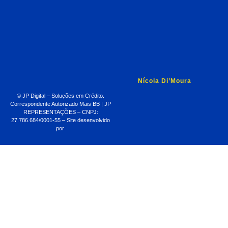
Nícola Di’Moura
© JP Digital – Soluções em Crédito.
Correspondente Autorizado Mais BB | JP
REPRESENTAÇÕES – CNPJ:
27.786.684/0001-55 – Site desenvolvido
por