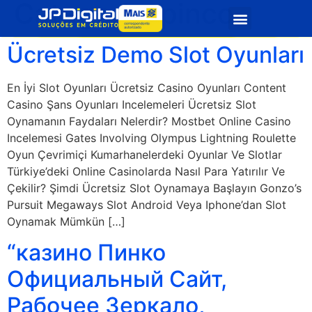
Categoria:
pinco
Quem Somos
Seja Parceiro
Ücretsiz Demo Slot Oyunları
En İyi Slot Oyunları Ücretsiz Casino Oyunları Content
Casino Şans Oyunları Incelemeleri Ücretsiz Slot
Oynamanın Faydaları Nelerdir? Mostbet Online Casino
Incelemesi Gates Involving Olympus Lightning Roulette
Oyun Çevrimiçi Kumarhanelerdeki Oyunlar Ve Slotlar
Türkiye’deki Online Casinolarda Nasıl Para Yatırılır Ve
Çekilir? Şimdi Ücretsiz Slot Oynamaya Başlayın Gonzo’s
Pursuit Megaways Slot Android Veya Iphone’dan Slot
Oynamak Mümkün […]
“казино Пинко
Официальный Сайт,
Рабочее Зеркало,