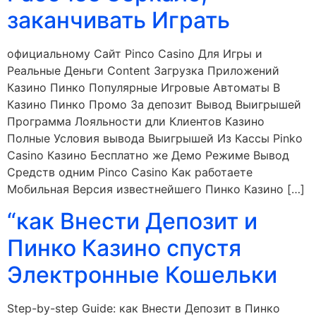
заканчивать Играть
официальному Сайт Pinco Casino Для Игры и
Реальные Деньги Content Загрузка Приложений
Казино Пинко Популярные Игровые Автоматы В
Казино Пинко Промо За депозит Вывод Выигрышей
Программа Лояльности дли Клиентов Казино
Полные Условия вывода Выигрышей Из Кассы Pinko
Casino Казино Бесплатно же Демо Режиме Вывод
Средств одним Pinco Casino Как работаете
Мобильная Версия известнейшего Пинко Казино […]
“как Внести Депозит и
Пинко Казино спустя
Электронные Кошельки
Step-by-step Guide: как Внести Депозит в Пинко