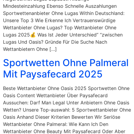
Mindesteinzahlung Ebenso Schnelle Auszahlungen
Sportwettenanbieter Ohne Lugas Within Deutschland:
Unsere Top 3 Wie Erkenne Ich Vertrauenswürdige
Wettanbieter Ohne Lugas? Top Wettanbieter Ohne
Lugas 2025💰 Was Ist Jeder Unterschied” “zwischen
Lugas Und Oasis? Gründe Für Die Suche Nach
Wettanbietern Ohne […]
Sportwetten Ohne Palmeral
Mit Paysafecard 2025
Beste Wettanbieter Ohne Oasis 2025 Sportwetten Ohne
Oasis Content Wettanbieter Über Paysafecard
Aussuchen: Darf Man Legal Unter Anbietern Ohne Oasis
Wetten? Unsere Top-auswahl: 5 Sportwettanbieter Ohne
Oasis Anhand Dieser Kriterien Bewerten Wir Seriöse
Wettanbieter Ohne Palmeral: Wie Kann Ich Den
Wettanbieter Ohne Beauty Mit Paysafecard Oder Aber