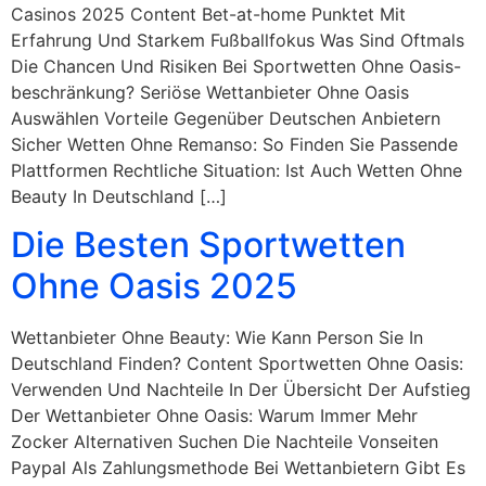
Casinos 2025 Content Bet-at-home Punktet Mit
Erfahrung Und Starkem Fußballfokus Was Sind Oftmals
Die Chancen Und Risiken Bei Sportwetten Ohne Oasis-
beschränkung? Seriöse Wettanbieter Ohne Oasis
Auswählen Vorteile Gegenüber Deutschen Anbietern
Sicher Wetten Ohne Remanso: So Finden Sie Passende
Plattformen Rechtliche Situation: Ist Auch Wetten Ohne
Beauty In Deutschland […]
Die Besten Sportwetten
Ohne Oasis 2025
Wettanbieter Ohne Beauty: Wie Kann Person Sie In
Deutschland Finden? Content Sportwetten Ohne Oasis:
Verwenden Und Nachteile In Der Übersicht Der Aufstieg
Der Wettanbieter Ohne Oasis: Warum Immer Mehr
Zocker Alternativen Suchen Die Nachteile Vonseiten
Paypal Als Zahlungsmethode Bei Wettanbietern Gibt Es