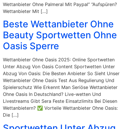
Wettanbieter Ohne Palmeral Mit Paypal” “Aufspüren?
Wettanbieter Mit […]
Beste Wettanbieter Ohne
Beauty Sportwetten Ohne
Oasis Sperre
Wettanbieter Ohne Oasis 2025: Online Sportwetten
Unter Abzug Von Oasis Content Sportwetten Unter
Abzug Von Oasis: Die Besten Anbieter So Sieht Unser
Wettanbieter Ohne Oasis Test Aus Regulierung Und
Spielerschutz Wie Erkennt Man Seriöse Wettanbieter
Ohne Oasis In Deutschland? Live-wetten Und
Livestreams Gibt Sera Feste Einsatzlimits Bei Diesen
Wettanbietern? ✅ Vorteile Wettanbieter Ohne Oasis:
Die […]
Sportwetten Unter Abzug