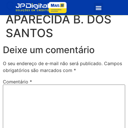
GABRIELA
Quem Somos
Seja Parceiro
APARECIDA B. DOS
SANTOS
Deixe um comentário
O seu endereço de e-mail não será publicado.
Campos
obrigatórios são marcados com
*
Comentário
*