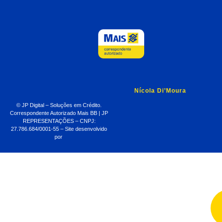
Nícola Di’Moura
© JP Digital – Soluções em Crédito.
Correspondente Autorizado Mais BB | JP
REPRESENTAÇÕES – CNPJ:
27.786.684/0001-55 – Site desenvolvido
por